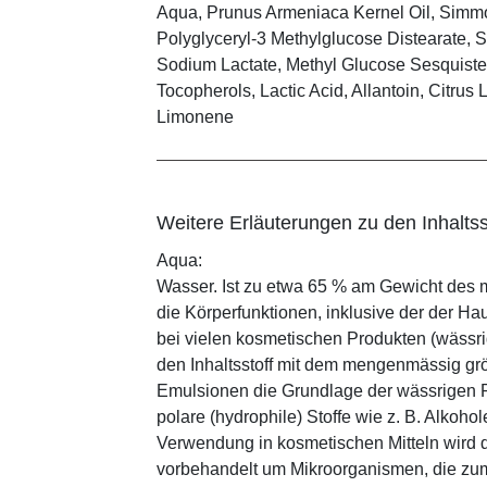
Aqua, Prunus Armeniaca Kernel Oil, Simmo
Polyglyceryl-3 Methylglucose Distearate, St
Sodium Lactate, Methyl Glucose Sesquiste
Tocopherols, Lactic Acid, Allantoin, Citrus 
Limonene
Weitere Erläuterungen zu den Inhaltss
Aqua:
Wasser. Ist zu etwa 65 % am Gewicht des m
die Körperfunktionen, inklusive der der Ha
bei vielen kosmetischen Produkten (wässr
den Inhaltsstoff mit dem mengenmässig grös
Emulsionen die Grundlage der wässrigen Ph
polare (hydrophile) Stoffe wie z. B. Alkoho
Verwendung in kosmetischen Mitteln wird d
vorbehandelt um Mikroorganismen, die zum