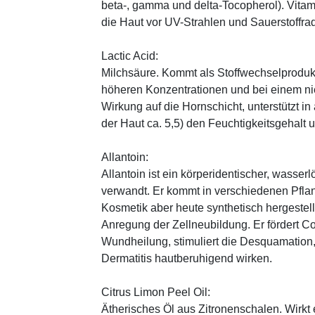
beta-, gamma und delta-Tocopherol). Vitami
die Haut vor UV-Strahlen und Sauerstoffrad
Lactic Acid:
Milchsäure. Kommt als Stoffwechselprodukt 
höheren Konzentrationen und bei einem ni
Wirkung auf die Hornschicht, unterstützt i
der Haut ca. 5,5) den Feuchtigkeitsgehalt
Allantoin:
Allantoin ist ein körperidentischer, wasserl
verwandt. Er kommt in verschiedenen Pflan
Kosmetik aber heute synthetisch hergestellt
Anregung der Zellneubildung. Er fördert C
Wundheilung, stimuliert die Desquamation, 
Dermatitis hautberuhigend wirken.
Citrus Limon Peel Oil:
Ätherisches Öl aus Zitronenschalen. Wirkt