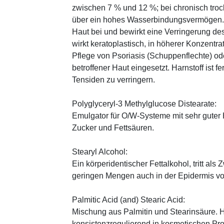
zwischen 7 % und 12 %; bei chronisch trock
über ein hohes Wasserbindungsvermögen. E
Haut bei und bewirkt eine Verringerung de
wirkt keratoplastisch, in höherer Konzentra
Pflege von Psoriasis (Schuppenflechte) ode
betroffener Haut eingesetzt. Harnstoff ist fe
Tensiden zu verringern.
Polyglyceryl-3 Methylglucose Distearate:
Emulgator für O/W-Systeme mit sehr guter 
Zucker und Fettsäuren.
Stearyl Alcohol:
Ein körperidentischer Fettalkohol, tritt als
geringen Mengen auch in der Epidermis v
Palmitic Acid (and) Stearic Acid:
Mischung aus Palmitin und Stearinsäure. H
konsistenzregulierend in kosmetischen Pr