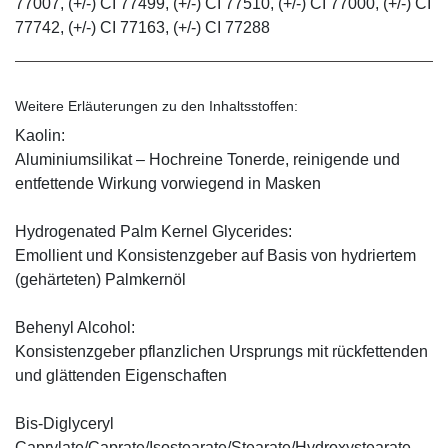
77007, (+/-) CI 77499, (+/-) CI 77510, (+/-) CI 77000, (+/-) CI
77742, (+/-) CI 77163, (+/-) CI 77288
Weitere Erläuterungen zu den Inhaltsstoffen:
Kaolin:
Aluminiumsilikat – Hochreine Tonerde, reinigende und
entfettende Wirkung vorwiegend in Masken
Hydrogenated Palm Kernel Glycerides:
Emollient und Konsistenzgeber auf Basis von hydriertem
(gehärteten) Palmkernöl
Behenyl Alcohol:
Konsistenzgeber pflanzlichen Ursprungs mit rückfettenden
und glättenden Eigenschaften
Bis-Diglyceryl
Caprylate/Caprate/Isostearate/Stearate/Hydroxystearate