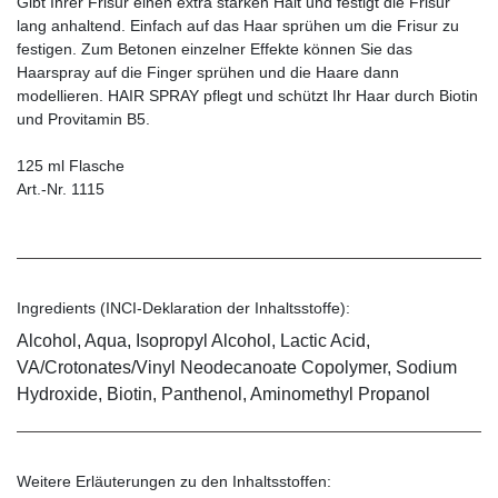
Gibt Ihrer Frisur einen extra starken Halt und festigt die Frisur
lang anhaltend. Einfach auf das Haar sprühen um die Frisur zu
festigen. Zum Betonen einzelner Effekte können Sie das
Haarspray auf die Finger sprühen und die Haare dann
modellieren. HAIR SPRAY pflegt und schützt Ihr Haar durch Biotin
und Provitamin B5.
125 ml Flasche
Art.-Nr. 1115
Ingredients (INCI-Deklaration der Inhaltsstoffe):
Alcohol, Aqua, Isopropyl Alcohol, Lactic Acid,
VA/Crotonates/Vinyl Neodecanoate Copolymer, Sodium
Hydroxide, Biotin, Panthenol, Aminomethyl Propanol
Weitere Erläuterungen zu den Inhaltsstoffen: