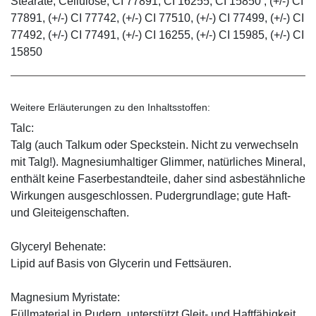
Stearate, Cellulose, CI 77891, CI 16255, CI 15850 , (+/-) CI
77891, (+/-) CI 77742, (+/-) CI 77510, (+/-) CI 77499, (+/-) CI
77492, (+/-) CI 77491, (+/-) CI 16255, (+/-) CI 15985, (+/-) CI
15850
Weitere Erläuterungen zu den Inhaltsstoffen:
Talc:
Talg (auch Talkum oder Speckstein. Nicht zu verwechseln
mit Talg!). Magnesiumhaltiger Glimmer, natürliches Mineral,
enthält keine Faserbestandteile, daher sind asbestähnliche
Wirkungen ausgeschlossen. Pudergrundlage; gute Haft-
und Gleiteigenschaften.
Glyceryl Behenate:
Lipid auf Basis von Glycerin und Fettsäuren.
Magnesium Myristate:
Füllmaterial in Pudern, unterstützt Gleit- und Haftfähigkeit.