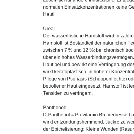
normalen Einsatzkonzentrationen keine Ge
Haut!
Urea:
Der wasserlösliche Harnstoff wird in zahlr
Harnstoff ist Bestandteil der natürlichen F
zwischen 7 % und 12 %; bei chronisch trock
über ein hohes Wasserbindungsvermögen. E
Haut bei und bewirkt eine Verringerung de
wirkt keratoplastisch, in höherer Konzentra
Pflege von Psoriasis (Schuppenflechte) ode
betroffener Haut eingesetzt. Harnstoff ist fe
Tensiden zu verringern.
Panthenol:
D-Panthenol = Provitamin B5: Verbessert 
wirkt entzündungshemmend, Juckreize wer
der Epithelisierung: Kleine Wunden (Rasu