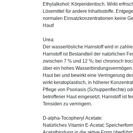
Ethylalkohol: Körperidentisch. Wirkt erfrisc
Lösemittel für andere Inhaltsstoffe. Entg
normalen Einsatzkonzentrationen keine Ge
Haut!
Urea:
Der wasserlösliche Harnstoff wird in zahlr
Harnstoff ist Bestandteil der natürlichen F
zwischen 7 % und 12 %; bei chronisch trock
über ein hohes Wasserbindungsvermögen. E
Haut bei und bewirkt eine Verringerung de
wirkt keratoplastisch, in höherer Konzentra
Pflege von Psoriasis (Schuppenflechte) ode
betroffener Haut eingesetzt. Harnstoff ist fe
Tensiden zu verringern.
D-alpha-Tocopheryl Acetate:
Natürliches Vitamin E-Acetat; Speicherform
Acetatbindung in die aktive Form überführt