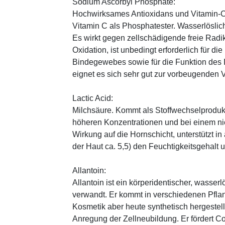
Sodium Ascorbyl Phosphate:
Hochwirksames Antioxidans und Vitamin-C
Vitamin C als Phosphatester. Wasserlöslich
Es wirkt gegen zellschädigende freie Radik
Oxidation, ist unbedingt erforderlich für 
Bindegewebes sowie für die Funktion de
eignet es sich sehr gut zur vorbeugenden 
Lactic Acid:
Milchsäure. Kommt als Stoffwechselprodukt 
höheren Konzentrationen und bei einem ni
Wirkung auf die Hornschicht, unterstützt i
der Haut ca. 5,5) den Feuchtigkeitsgehalt
Allantoin:
Allantoin ist ein körperidentischer, wasserl
verwandt. Er kommt in verschiedenen Pflan
Kosmetik aber heute synthetisch hergestellt
Anregung der Zellneubildung. Er fördert C