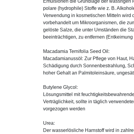
Emulsionen die Grundlage der wässrigen Ph
polare (hydrophile) Stoffe wie z. B. Alkoho
Verwendung in kosmetischen Mitteln wird d
vorbehandelt um Mikroorganismen, die zum
gelöste Salze, die unter Umständen die St
beeinträchtigen, zu entfernen (Entkeimung
Macadamia Ternifolia Seed Oil:
Macadamianussöl: Zur Pflege von Haut, Ha
Schädigung durch Sonnenbestrahlung, Sch
hoher Gehalt an Palmitoleinsäure, ungesät
Butylene Glycol:
Lösungsmittel mit feuchtigkeitsbewahrende
Verträglichkeit, sollte in täglich verwend
vorgezogen werden
Urea:
Der wasserlösliche Harnstoff wird in zahlr